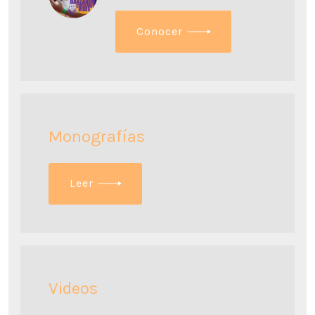
C
onocer
Monografías
L
eer
Videos