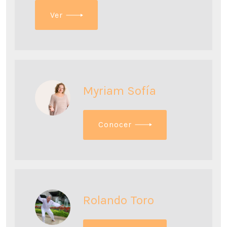
V
er
Myriam Sofía
C
onocer
Rolando Toro